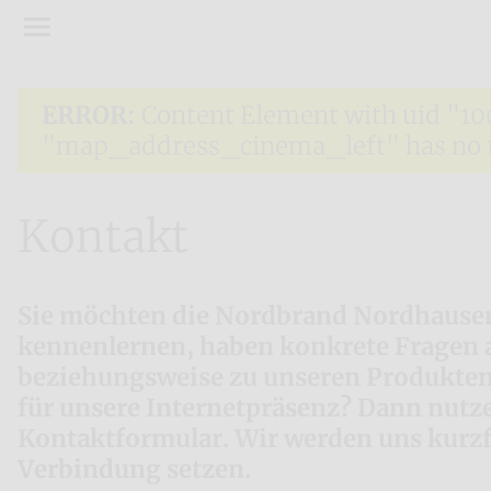
ERROR:
Content Element with uid "10
"map_address_cinema_left" has no re
Kontakt
Sie möchten die Nordbrand Nordhaus
kennenlernen, haben konkrete Fragen 
beziehungsweise zu unseren Produkte
für unsere Internetpräsenz? Dann nutze
Kontaktformular. Wir werden uns kurzfr
Verbindung setzen.