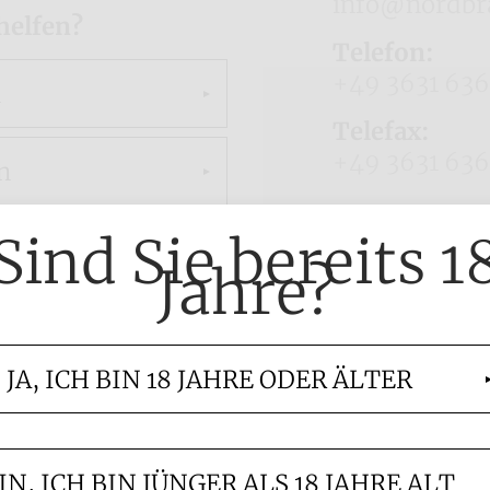
info@nordbr
helfen?
Telefon:
+49 3631 63
n
Telefax:
+49 3631 63
n
Sind Sie bereits 1
Jahre?
en
JA, ICH BIN 18 JAHRE ODER ÄLTER
IN, ICH BIN JÜNGER ALS 18 JAHRE ALT