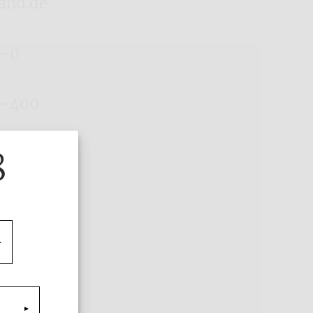
and.de
6-0
6-400
8