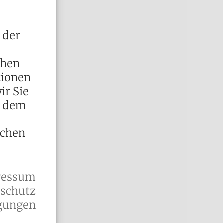
 der
chen
tionen
ir Sie
t dem
ichen
ressum
schutz
gungen