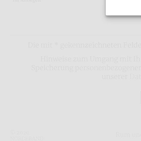
Ihr Anliegen
Die mit * gekennzeichneten Felder
Hinweise zum Umgang mit Ihr
Speicherung personenbezogener 
unserer
Dat
© 2020
Rum und
NORDBRAND