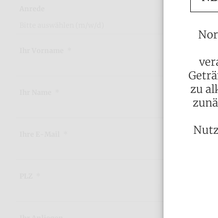
Anrede
Nor
Ihr Vorname
ver
Geträ
zu al
Ihr Name
zunä
Nutz
Ihre E-Mail
PLZ