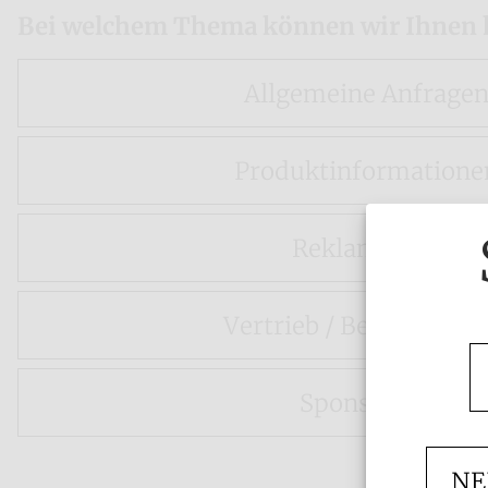
Bei welchem Thema können wir Ihnen 
Allgemeine Anfrage
Produktinformatione
Reklamation
Vertrieb / Bezugsquell
Sponsoring
NE