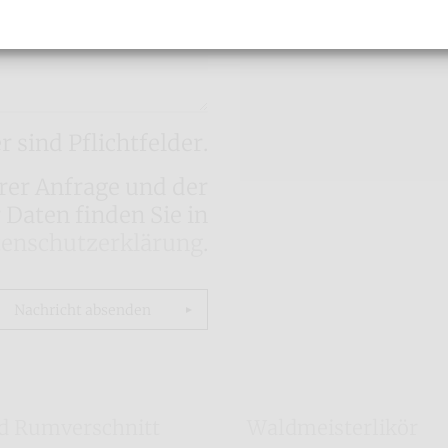
 sind Pflichtfelder.
er Anfrage und der
Daten finden Sie in
enschutzerklärung
.
Nachricht absenden
 Rumverschnitt
Waldmeisterlikör