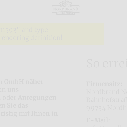
01593" and type
ndering definition!
So erre
en GmbH näher
Firmensitz:
an uns
Nordbrand 
n oder Anregungen
Bahnhofstraß
n Sie das
99734 Nordh
istig mit Ihnen in
E-Mail: